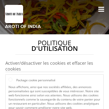
AROTI OF INDIA
POLITIQUE
D'UTILISATION
Activer/désactiver les cookies et effacer les
cookies
Package cookie personnalisé
Nous affichons, ainsi que nos sociétés affiliées, des annonces
personnalisées qui sont susceptibles de vous intéresser. Notre site
web fonctionne ainsi selon vos attentes. Nous utilisons des cookies
fonctionnels comme la sauvegarde du contenu de votre panier pour
un restaurant en particulier. Nous utilisons des cookies analytiques
pour savoir comment améliorer notre site web.